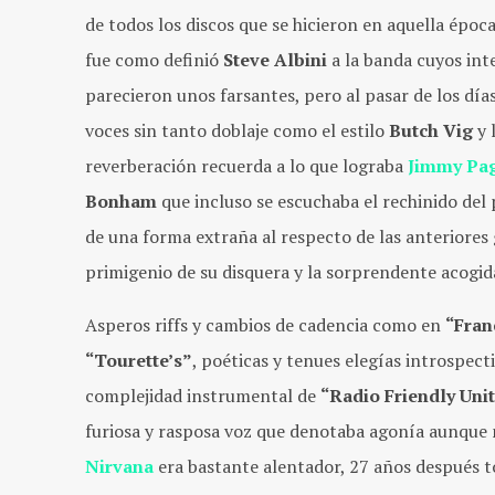
de todos los discos que se hicieron en aquella époc
fue como definió
Steve Albini
a la banda cuyos in
parecieron unos farsantes, pero al pasar de los día
voces sin tanto doblaje como el estilo
Butch
Vig
y 
reverberación recuerda a lo que lograba
Jimmy
Pa
Bonham
que incluso se escuchaba el rechinido del
de una forma extraña al respecto de las anteriore
primigenio de su disquera y la sorprendente acogida 
Asperos riffs y cambios de cadencia como en
“Fran
“Tourette’s”
, poéticas y tenues elegías introspec
complejidad instrumental de
“Radio Friendly Unit
furiosa y rasposa voz que denotaba agonía aunque na
Nirvana
era bastante alentador, 27 años después t