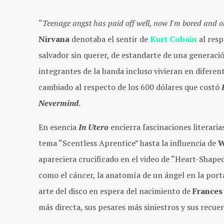
“
Teenage angst has paid off well, now I'm bored and o
Nirvana
denotaba el sentir de
Kurt Cobain
al resp
salvador sin querer, de estandarte de una generaci
integrantes de la banda incluso vivieran en diferen
cambiado al respecto de los 600 dólares que costó
Nevermind
.
En esencia
In Utero
encierra fascinaciones literari
tema “Scentless Aprentice” hasta la influencia de
W
apareciera crucificado en el video de “Heart-Shape
como el cáncer, la anatomía de un ángel en la porta
arte del disco en espera del nacimiento de
Frances
más directa, sus pesares más siniestros y sus recue