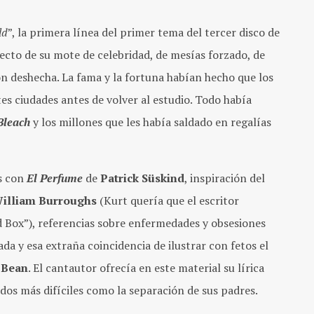
ld
”, la primera línea del primer tema del tercer disco de
ecto de su mote de celebridad, de mesías forzado, de
ón deshecha. La fama y la fortuna habían hecho que los
tes ciudades antes de volver al estudio. Todo había
Bleach
y los millones que les había saldado en regalías
as con
El Perfume
de
Patrick Süskind
, inspiración del
illiam
Burroughs
(Kurt quería que el escritor
d Box”), referencias sobre enfermedades y obsesiones
da y esa extraña coincidencia de ilustrar con fetos el
 Bean
. El cantautor ofrecía en este material su lírica
rdos más difíciles como la separación de sus padres.