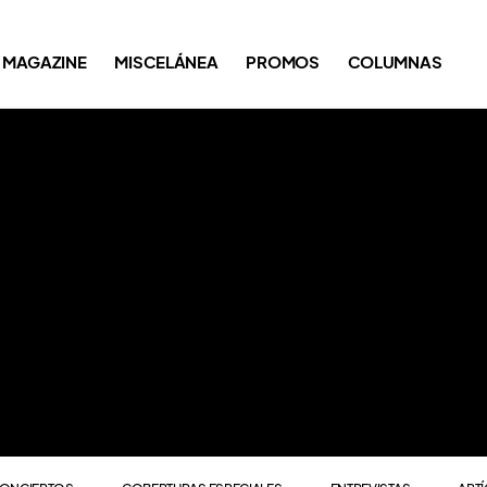
ONCIERTOS
COBERTURAS ESPECIALES
ENTREVISTAS
ART
MAGAZINE
MISCELÁNEA
PROMOS
COLUMNAS