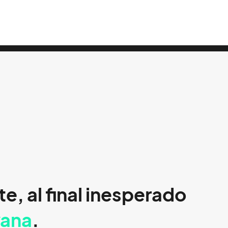
e, al final inesperado
vana
.