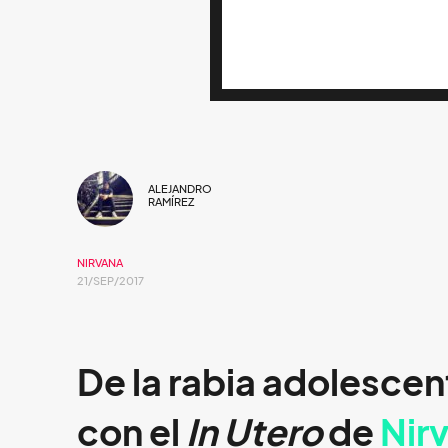
ALEJANDRO
RAMÍREZ
NIRVANA
21/SEP/2017
De la rabia adolescent
con el
In Utero
de
Nir