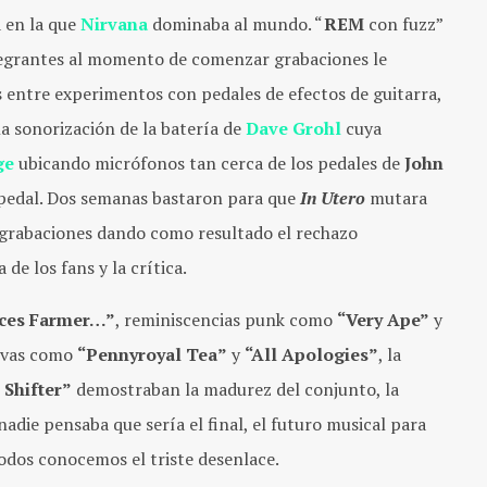
a en la que
Nirvana
dominaba al mundo. “
REM
con fuzz”
tegrantes al momento de comenzar grabaciones le
s entre experimentos con pedales de efectos de guitarra,
la sonorización de la batería de
Dave Grohl
cuya
ge
ubicando micrófonos tan cerca de los pedales de
John
 pedal. Dos semanas bastaron para que
In Utero
mutara
s grabaciones dando como resultado el rechazo
de los fans y la crítica.
ces Farmer…”
, reminiscencias punk como
“Very Ape”
y
tivas como
“Pennyroyal Tea”
y
“All Apologies”
, la
 Shifter”
demostraban la madurez del conjunto, la
die pensaba que sería el final, el futuro musical para
odos conocemos el triste desenlace.