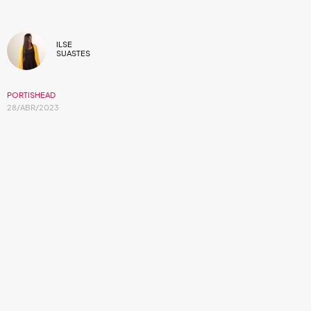
ILSE
SUASTES
PORTISHEAD
28/ABR/2023
La producción de Portishead que se lanzó
después de 11 años en pausa musical.
Se cumplen 15 largos años de la creación del álbum que
definió la trayectoria de
Portishead
,
Third
. El retorno de
la banda que dejó paralizado a su público con un trabajo
que nadie imaginaba. El material musical que hizo renacer a