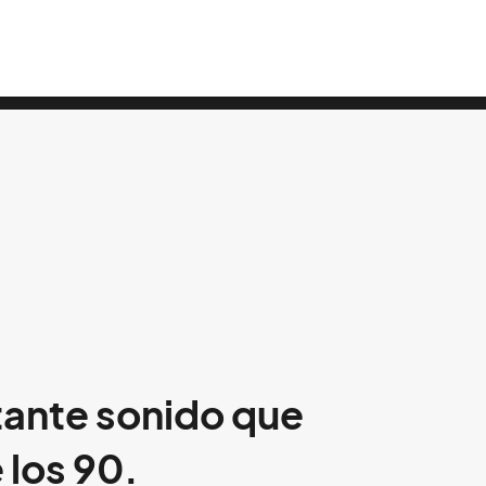
ietante sonido que
 los 90.