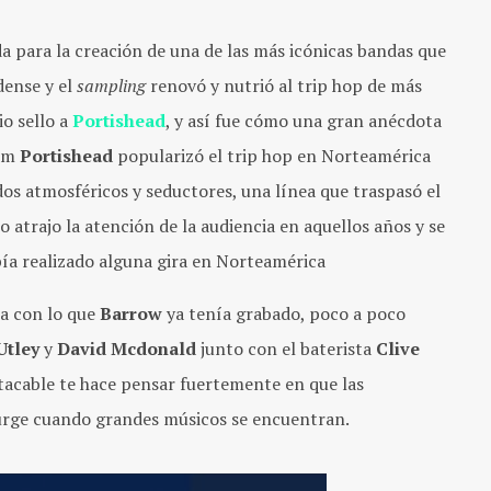
a para la creación de una de las más icónicas bandas que
dense y el
sampling
renovó y nutrió al
trip hop
de más
io sello a
Portishead
, y así fue cómo una gran anécdota
bum
Portishead
popularizó e
l trip hop e
n Norteamérica
os atmosféricos y seductores, una línea que traspasó el
o atrajo la atención de la audiencia en aquellos años y se
bía realizado alguna gira en Norteamérica
ba con lo que
Barrow
ya tenía grabado, poco a poco
Utley
y
David Mcdonald
junto con el baterista
Clive
acable te hace pensar fuertemente en que las
surge cuando grandes músicos se encuentran.