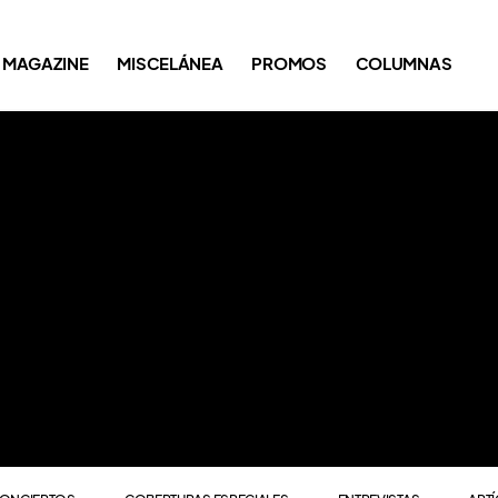
ONCIERTOS
COBERTURAS ESPECIALES
ENTREVISTAS
ART
MAGAZINE
MISCELÁNEA
PROMOS
COLUMNAS