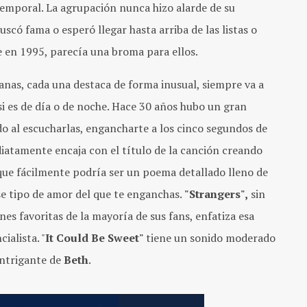
temporal. La agrupación nunca hizo alarde de su
scó fama o esperó llegar hasta arriba de las listas o
e en 1995, parecía una broma para ellos.
anas, cada una destaca de forma inusual, siempre va a
si es de día o de noche. Hace 30 años hubo un gran
 al escucharlas, engancharte a los cinco segundos de
diatamente encaja con el título de la canción creando
ue fácilmente podría ser un poema detallado lleno de
se tipo de amor del que te enganchas.
"
Strangers",
sin
es favoritas de la mayoría de sus fans, enfatiza esa
ialista. "
It Could Be Sweet"
tiene un sonido moderado
intrigante de
Beth
.