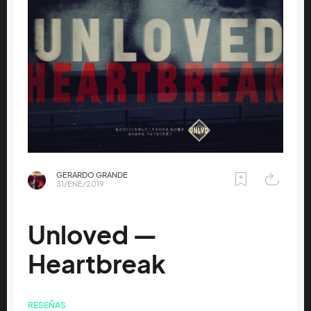
GERARDO GRANDE
31/ENE/2019
Unloved —
Heartbreak
RESEÑAS