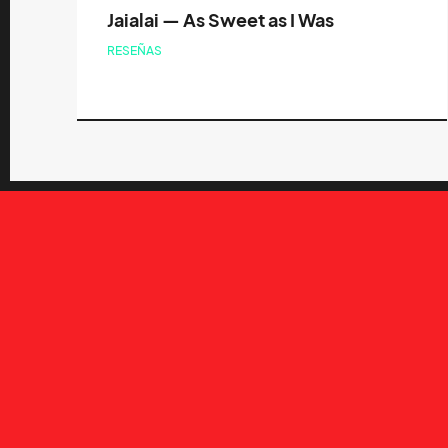
Jaialai — As Sweet as I Was
RESEÑAS