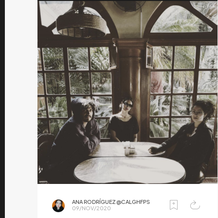
ANA RODRÍGUEZ @CALGHFPS
09/NOV/2020