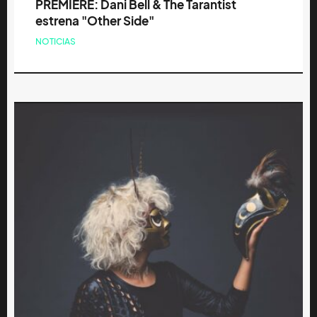
PREMIERE: Dani Bell & The Tarantist
estrena "Other Side"
NOTICIAS