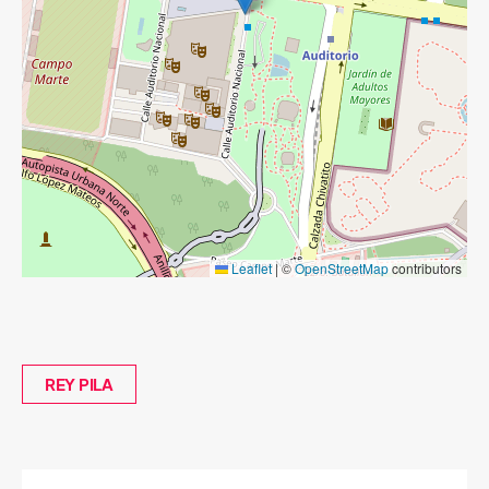
Leaflet
|
©
OpenStreetMap
contributors
REY PILA