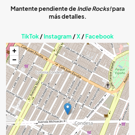
Mantente pendiente de
Indie Rocks!
para
más detalles.
TikTok
/
Instagram
/
X
/
Faceb
ook
+
−