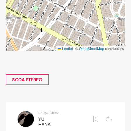
Leaflet
|
©
OpenStreetMap
contributors
SODA STEREO
REDACCIÓN:
YU
HANA