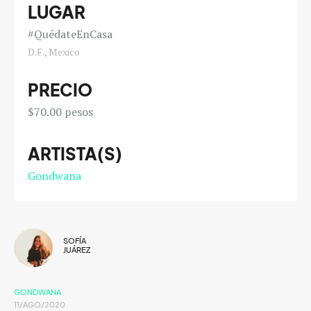
LUGAR
#QuédateEnCasa
D.F., Mexico
PRECIO
$70.00 pesos
ARTISTA(S)
Gondwana
SOFÍA
JUÁREZ
GONDWANA
11/AGO/2020