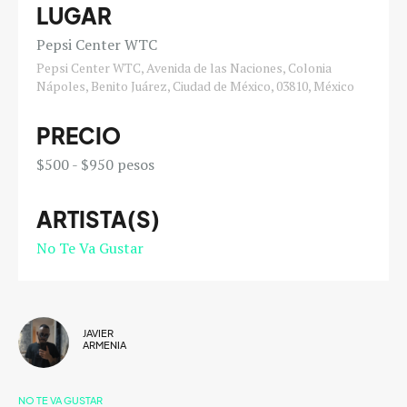
LUGAR
Pepsi Center WTC
Pepsi Center WTC, Avenida de las Naciones, Colonia
Nápoles, Benito Juárez, Ciudad de México, 03810, México
PRECIO
$500 - $950 pesos
ARTISTA(S)
No Te Va Gustar
JAVIER
ARMENIA
NO TE VA GUSTAR