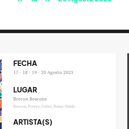
FECHA
17
18
19
20
Agosto 2023
LUGAR
Brecon Beacons
Brecon, Powys, Gales, Reino Unido
ARTISTA(S)