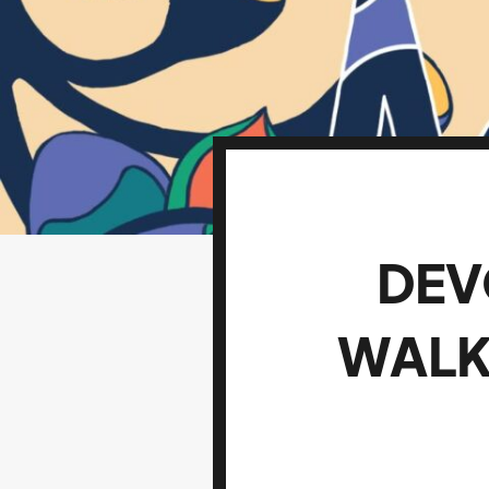
DEV
WALK