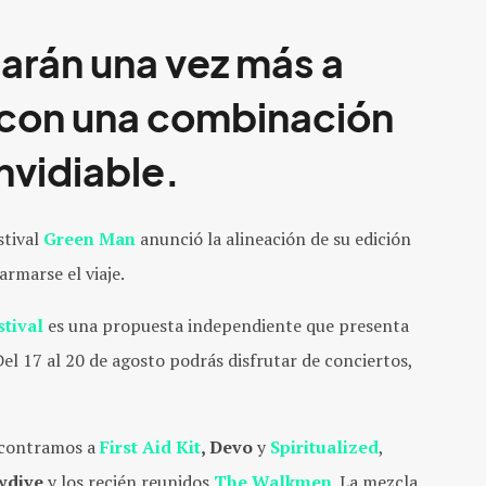
garán una vez más a
 con una combinación
nvidiable.
estival
Green Man
anunció la alineación de su edición
rmarse el viaje.
tival
es una propuesta independiente que presenta
 Del 17 al 20 de agosto podrás disfrutar de conciertos,
contramos a
First Aid Kit
, Devo
y
Spiritualized
,
owdive
y los recién reunidos
The Walkmen
. La mezcla