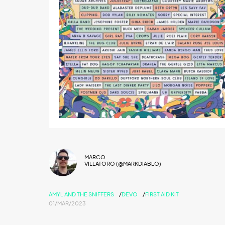
MARCO
VILLATORO (@MARKDIABLO)
AMYL AND THE SNIFFERS
DEVO
FIRST AID KIT
01/MAR/2023