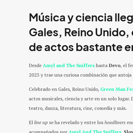
Música y ciencia lle
Gales, Reino Unido,
de actos bastante e
Desde
Amyl and The Sniffers
hasta
Devo
, el f
2023 y trae una curiosa combinación que antoja a
Celebrado en Gales, Reino Unido,
Green Man Fes
actos musicales, ciencia y arte en un solo lugar.
teatro, danza, literatura, cine, comedia y más.
El
line up
se ha revelado y entre los
headliners
en
acompañados por
Amyl And The Sniffers
, Sl