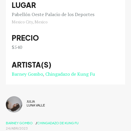
LUGAR
Pabellón Oeste Palacio de los Deportes
Mexico City, Mexico
PRECIO
$540
ARTISTA(S)
Barney Gombo
Chingadazo de Kung Fu
JULIA
LUNA VALLE
BARNEY GOMBO
CHINGADAZO DE KUNG FU
24/ABR/2023