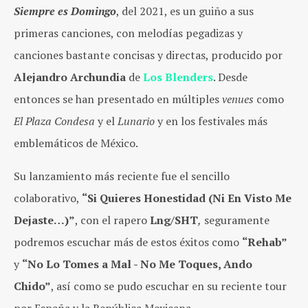
Siempre es Domingo
, del 2021, es un guiño a sus
primeras canciones, con melodías pegadizas y
canciones bastante concisas y directas, producido por
Alejandro Archundia
de
Los Blenders
. Desde
entonces se han presentado en múltiples
venues
como
El Plaza Condesa
y el
Lunario
y en los festivales más
emblemáticos de México.
Su lanzamiento más reciente fue el sencillo
colaborativo,
“Si Quieres Honestidad (Ni En Visto Me
Dejaste…)”
, con el rapero
Lng/SHT
,
seguramente
podremos escuchar más de estos éxitos como
“Rehab”
y
“No Lo Tomes a Mal - No Me Toques, Ando
Chido”
, así como se pudo escuchar en su reciente tour
por España y la República Mexicana.