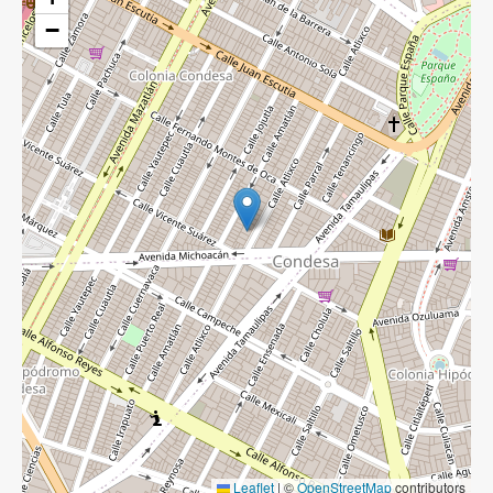
−
Leaflet
|
©
OpenStreetMap
contributors