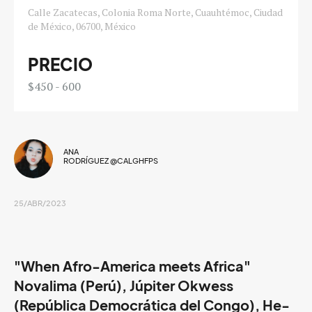
Calle Zacatecas, Colonia Roma Norte, Cuauhtémoc, Ciudad
de México, 06700, México
PRECIO
$450 - 600
ANA
RODRÍGUEZ @CALGHFPS
25/ABR/2023
"When Afro-America meets Africa"
Novalima (Perú), Júpiter Okwess
(República Democrática del Congo), He-