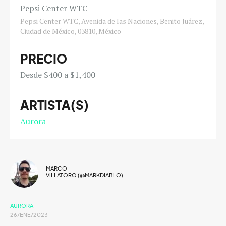
Pepsi Center WTC
Pepsi Center WTC, Avenida de las Naciones, Benito Juárez,
Ciudad de México, 03810, México
PRECIO
Desde $400 a $1,400
ARTISTA(S)
Aurora
MARCO
VILLATORO (@MARKDIABLO)
AURORA
26/ENE/2023