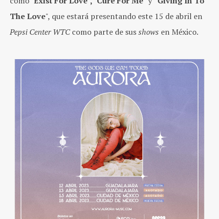
como "
Exist For Love", "Cure For Me"
y
"Giving In To
The Love
", que estará presentando este 15 de abril en
Pepsi Center WTC
como parte de sus
shows
en México.