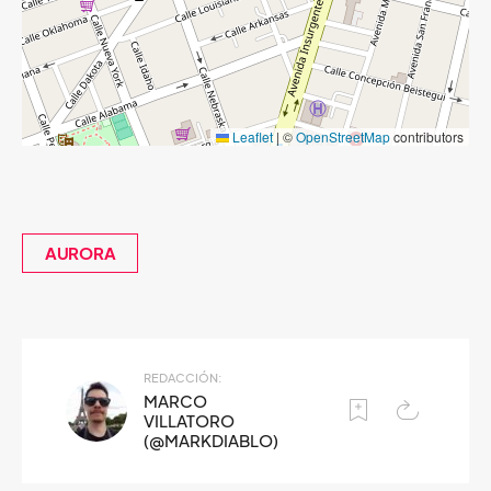
Leaflet
|
©
OpenStreetMap
contributors
AURORA
REDACCIÓN:
MARCO
VILLATORO
(@MARKDIABLO)