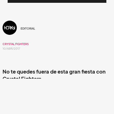
EDITORIAL
CRYSTAL FIGHTERS
10/ABR/2017
No te quedes fuera de esta gran fiesta con
Crystal Fighters.
Para hacerte acreedor de uno de estos preciados boletos
deberás completar estos pasos:
Seguir a Indie Rocks! en
Facebook
,
Twitter
e