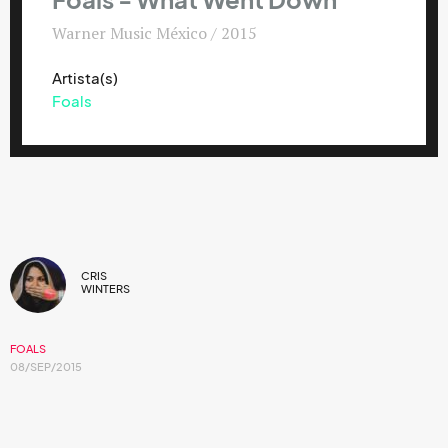
Foals - What Went Down
Warner Music México / 2015
Artista(s)
Foals
CRIS
WINTERS
FOALS
08/SEP/2015