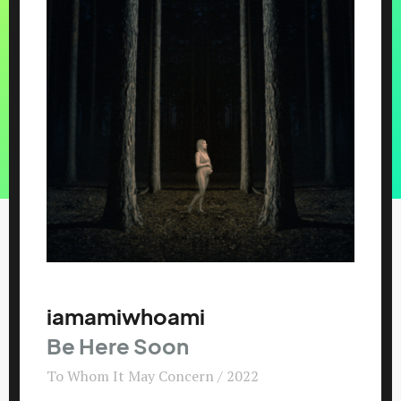
iamamiwhoami
Be Here Soon
To Whom It May Concern / 2022