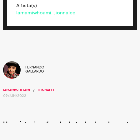
Artista(s)
Iamamiwhoami
,
ionnalee
FERNANDO
GALLARDO
IAMAMIWHOAMI
IONNALEE
09/JUN/2022
Una síntesis refinada de todos los elementos
más fuertes del colectivo, con un sonido