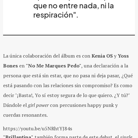
que no entre nada, ni la
respiración".
La única colaboración del álbum es con
Kenia OS
y
Yoss
Bones
en
"No Me Marques Pedo"
, una declaración a la
persona que está sin estar, que no pasa ni deja pasar, ¿Qué
está pasando con las relaciones sin compromiso? Es como
decir "¡Basta!, Yo sí estoy segura de lo que quiero. ¿Y tú?"
Dándole el
girl power
con percusiones happy punk y
cuerdas resonantes.
https://youtu.be/u5NRhtYJ84s
"Brillantina"
también forma parte de este debut, el
single