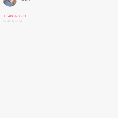
PÉREZ
HELADO NEGRO
17/OCT/2023
Es el octavo álbum de larga duración en su
carrera, y comparte el estreno de una rola
envuelta entre la psicodelia y la
imaginación.
Con un título más que peculiar es como llega el chico
nacido en Florida,
Roberto Carlos Lange
mejor conocido
como
Helado Negro
, y su nuevo álbum
Phasor
que está
previsto para el 9 febrero del 2024. Lo interesante es que
el día de hoy nos muestra una pequeña probadita, al