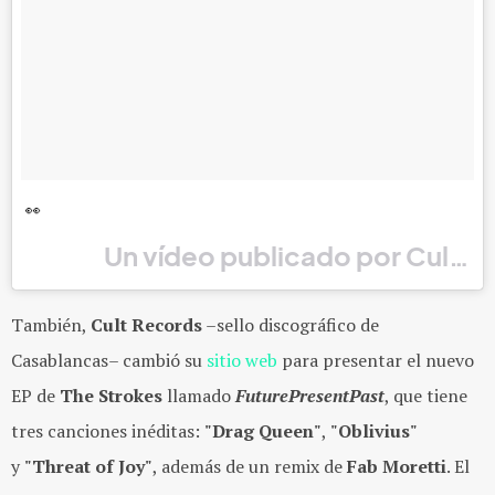
👀
Un vídeo publicado por Cult R
También,
Cult Records
–sello discográfico de
Casablancas– cambió su
sitio web
para presentar el nuevo
EP de
The Strokes
llamado
FuturePresentPast
, que tiene
tres canciones inéditas:
"Drag Queen"
,
"Oblivius"
y
"Threat of Joy"
, además de un remix de
Fab Moretti
. El