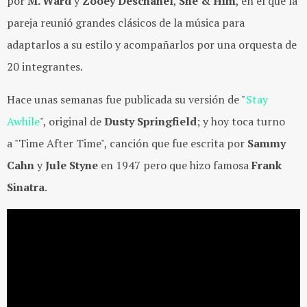
por
M. Ward
y
Zooey Deschanel
,
She & Him
, en el que la
pareja reunió grandes clásicos de la música para
adaptarlos a su estilo y acompañarlos por una orquesta de
20 integrantes.
Hace unas semanas fue publicada su versión de "
Stay
Awhile
", original de
Dusty Springfield
; y hoy toca turno
a "Time After Time", canción que fue escrita por
Sammy
Cahn
y
Jule Styne
en 1947 pero que hizo famosa
Frank
Sinatra
.