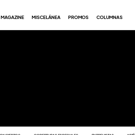
ONCIERTOS
COBERTURAS ESPECIALES
ENTREVISTAS
ART
MAGAZINE
MISCELÁNEA
PROMOS
COLUMNAS