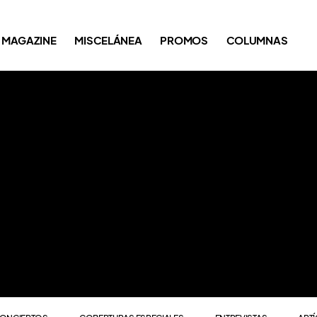
ONCIERTOS
COBERTURAS ESPECIALES
ENTREVISTAS
ART
MAGAZINE
MISCELÁNEA
PROMOS
COLUMNAS