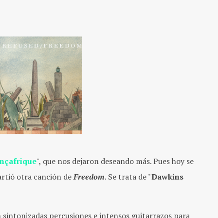
nçafrique
", que nos dejaron deseando más. Pues hoy se
tió otra canción de
Freedom
. Se trata de "
Dawkins
 sintonizadas percusiones e intensos guitarrazos para