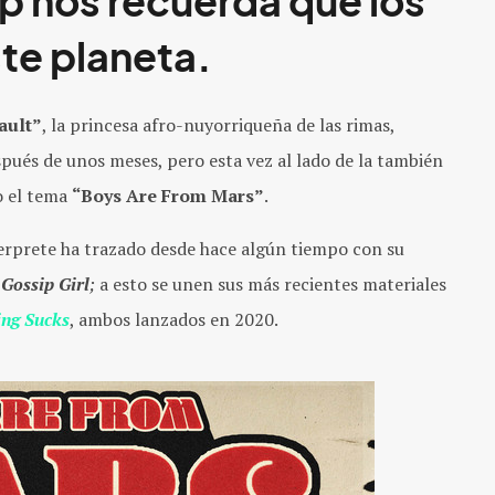
op nos recuerda que los
te planeta.
ault”
, la princesa afro-nuyorriqueña de las rimas,
spués de unos meses, pero esta vez al lado de la también
o el tema
“Boys Are From Mars”
.
nterprete ha trazado desde hace algún tiempo con su
o
Gossip Girl
;
a esto se unen sus más recientes materiales
ing Sucks
, ambos lanzados en 2020.