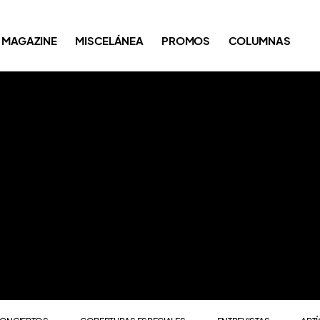
ONCIERTOS
COBERTURAS ESPECIALES
ENTREVISTAS
ART
MAGAZINE
MISCELÁNEA
PROMOS
COLUMNAS