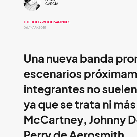
GARCÍA
THE HOLLYWOOD VAMPIRES
06/MAR/2015
Una nueva banda prom
escenarios próximame
integrantes no suele
ya que se trata ni má
McCartney, Johnny 
Perry
de
Aerosmith.