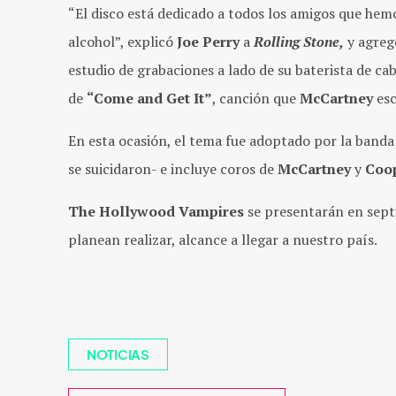
“El disco está dedicado a todos los amigos que hemo
alcohol”, explicó
Joe Perry
a
Rolling Stone,
y agregó
estudio de grabaciones a lado de su baterista de ca
de
“Come and Get It”
, canción que
McCartney
esc
En esta ocasión, el tema fue adoptado por la band
se suicidaron- e incluye coros de
McCartney
y
Coop
The Hollywood Vampires
se presentarán en sep
planean realizar, alcance a llegar a nuestro país.
NOTICIAS