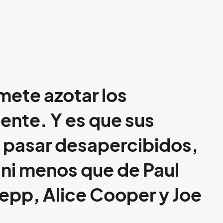
ete azotar los
nte. Y es que sus
n pasar desapercibidos,
s ni menos que de
Paul
Depp
,
Alice Cooper
y
Joe