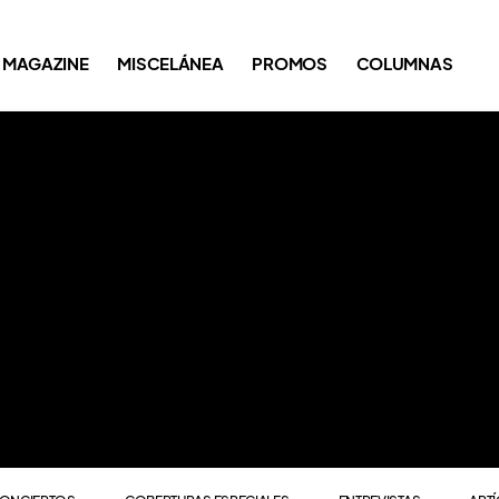
ONCIERTOS
COBERTURAS ESPECIALES
ENTREVISTAS
ART
MAGAZINE
MISCELÁNEA
PROMOS
COLUMNAS