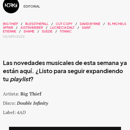
EDITORIAL
BIG THIEF
BLESSTHEFALL
CUT COPY
DAVID BYRNE
EL MICHELS
AFFAIR
JUSTIN BIEBER
LUCRECIA DALT
SAINT
ETIENNE
SHAME
SUEDE
TITANIC
05/SEP/2025
Las novedades musicales de esta semana ya
están aquí. ¿Listo para seguir expandiendo
tu
playlist
?
Artista:
Big Thief
Disco:
Double Infinity
Label:
4AD