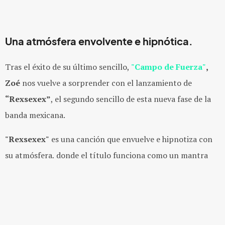
Una atmósfera envolvente e hipnótica.
Tras el éxito de su último sencillo,
"Campo de Fuerza"
,
Zoé
nos vuelve a sorprender con el lanzamiento de
“Rexsexex”
, el segundo sencillo de esta nueva fase de la
banda mexicana.
"Rexsexex"
es una canción que envuelve e hipnotiza con
su atmósfera, donde el título funciona como un mantra
personal de sanación. El coro,
"Ella abrió mi cabeza con un
rayo de flecha. Despegó mi corteza en un sábado sin fecha"
,
irrumpe como una poderosa demostración del amor como
fuerza curativa, incluso en los momentos más turbulentos.