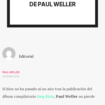
DE PAUL WELLER
Editorial
PAUL WELLER
05/ENE/2015
Si bien no ha pasado ni un año tras la publicación del
álbum compilatorio
Song Kicks
,
Paul Weller
no pierde
tiempo y ya prepara el lanzamiento de un nuevo álbum de