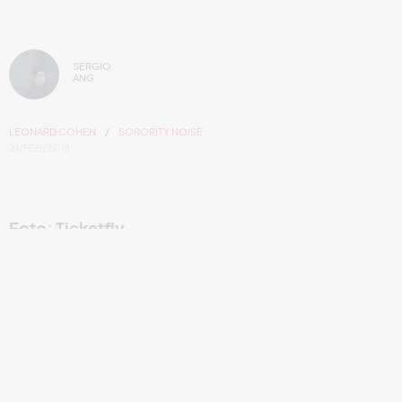
SERGIO
ANG
LEONARD COHEN
SORORITY NOISE
21/FEB/2018
Foto: Ticketfly
Escucha la interpretación de "Chelsea Hotel
No. 2" de Sorority Noise.
El cuarteto de Connecticut publicó su tercer álbum de
estudio,
You’re Not As _____ As You Think
,
a principios del