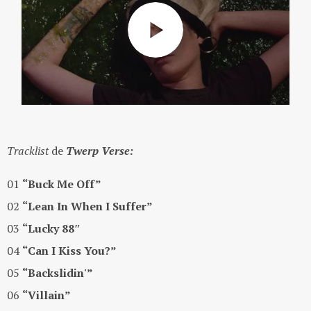
Tracklist
de
Twerp
Verse:
01
“Buck Me Off”
02
“Lean In When I Suffer”
03
“Lucky 88″
04
“Can I Kiss You?”
05
“Backslidin'”
06
“Villain”