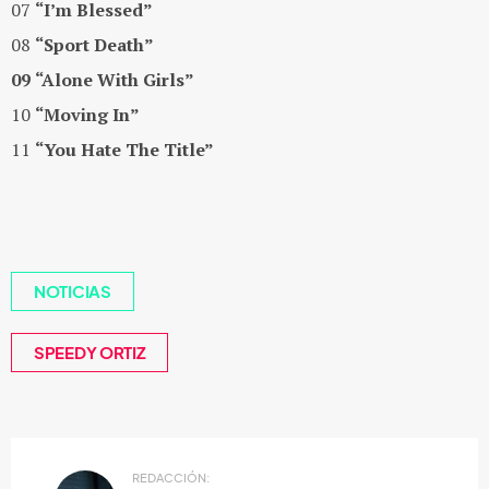
07
“I’m Blessed”
08
“Sport Death”
09
“Alone With Girls”
10
“Moving In”
11
“You Hate The Title”
NOTICIAS
SPEEDY ORTIZ
REDACCIÓN: