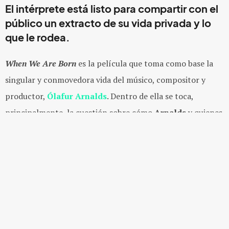
El intérprete está listo para compartir con el
público un extracto de su vida privada y lo
que le rodea.
When We Are Born
es la película que toma como base la
singular y conmovedora vida del músico, compositor y
productor,
Ólafur Arnalds
. Dentro de ella se toca,
principalmente, la cuestión sobre cómo
Arnalds
y quienes
lo rodean, directa e indirectamente, avanzan en la vida
según como esta los vaya moviendo.
La película fue filmada durante el verano de 2020 en
Islandia, país que vio nacer al intérprete; en la parte
creativa de la misma se formó un increíble equipo
integrado por el director francés
Vincent Moon
(
Arcade