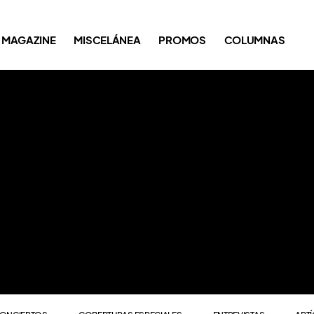
ONCIERTOS
COBERTURAS ESPECIALES
ENTREVISTAS
ART
MAGAZINE
MISCELÁNEA
PROMOS
COLUMNAS