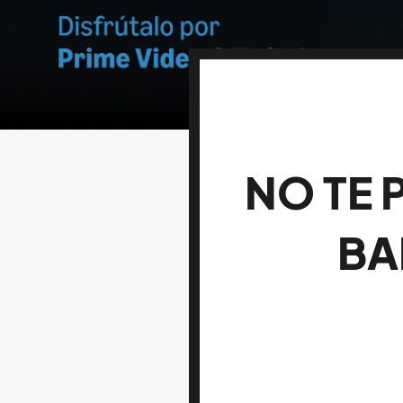
NO TE 
BA