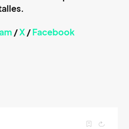
alles.
ram
/
X
/
Faceb
ook