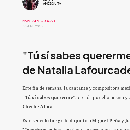
AMÉZQUITA
NATALIA LAFOURCADE
30/ENE/2017
"Tú sí sabes quererm
de
Natalia Lafourcad
Este fin de semana, la cantante y compositora me
“Tú sí sabes quererme”
, creada por ella misma y
Cheche Alara
.
Este sencillo fue grabado junto a
Miguel Peña
y
Ju
Macorinos
, quienes en diversas ocasiones se unier