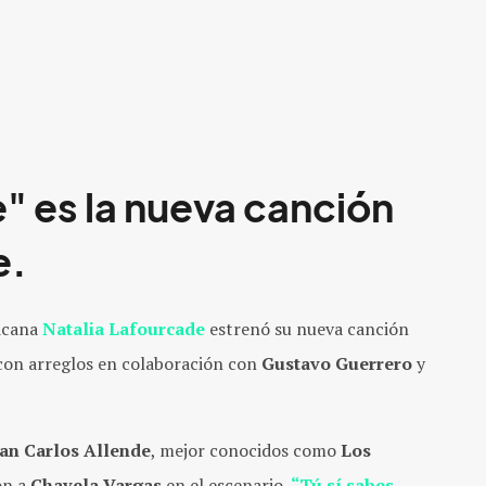
e"
es la nueva canción
e
.
xicana
Natalia Lafourcade
estrenó su nueva canción
 con arreglos en colaboración con
Gustavo Guerrero
y
an Carlos Allende
, mejor conocidos como
Los
on a
Chavela Vargas
en el escenario.
“Tú sí sabes