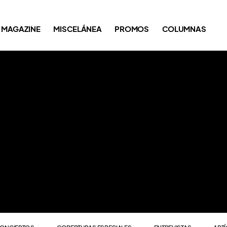
ONCIERTOS
COBERTURAS ESPECIALES
ENTREVISTAS
ART
MAGAZINE
MISCELÁNEA
PROMOS
COLUMNAS