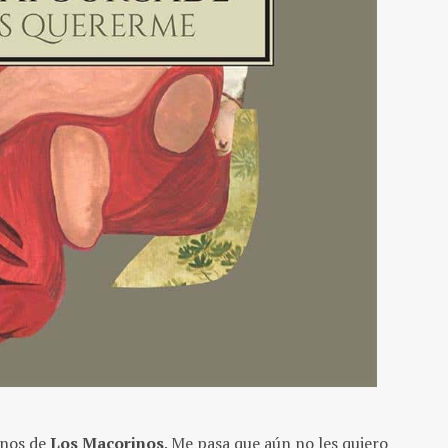
anos de
Los Macorinos
. Me pasa que aún no les quiero