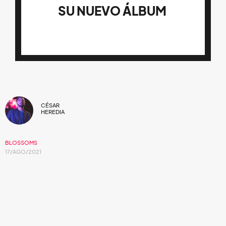
SU NUEVO ÁLBUM
CÉSAR
HEREDIA
BLOSSOMS
17/AGO/2021
Ya era justo y necesario.
El quinteto inglés sorprende con su nuevo sencillo
“Care