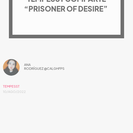
“PRISONER OF DESIRE”
ANA
RODRÍGUEZ @CALGHFPS
TEMPESST
10/AGO/2022
Los recuerdos viven entre el blanco y negro.