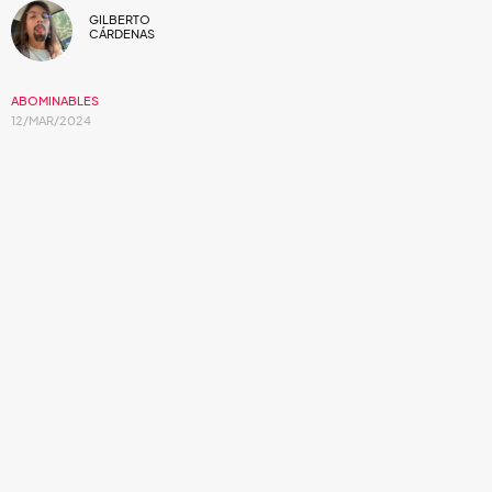
GILBERTO
CÁRDENAS
ABOMINABLES
12/MAR/2024
El primer estreno del año para Abominablez
presenta un sencillo entusiasta y lleno de
energía. “Vicio Caro” es la más reciente
adición al mundo musical del grupo, luego
de una pausa.
Durante dos décadas
Abominablez
ha presentado ante la
escena musical de la CDMX un mundo de glam rock, rock y
synth pop que desborda carácter y estilo completamente