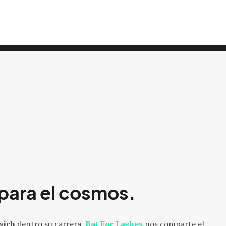
 para el cosmos.
wich
dentro su carrera,
Bat For Lashes
nos comparte el