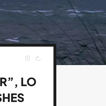
R”, LO
SHES