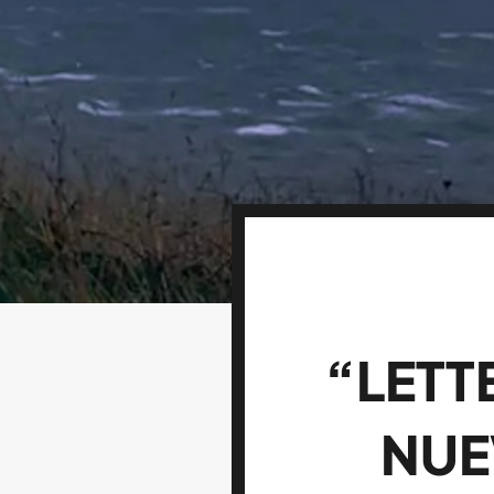
“LETT
NUE