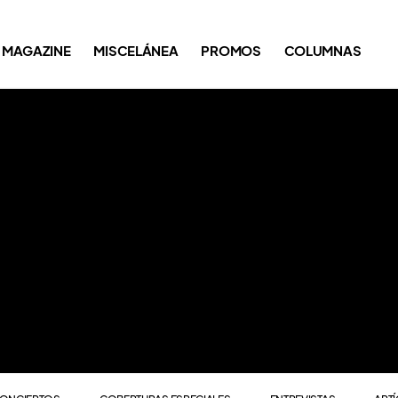
ONCIERTOS
COBERTURAS ESPECIALES
ENTREVISTAS
ART
MAGAZINE
MISCELÁNEA
PROMOS
COLUMNAS