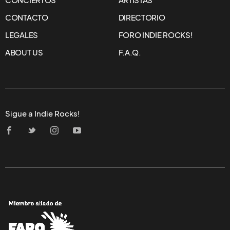
WILCO ESTRENA VIDEO
PARA “TIRED OF TAKING IT
OUT ON YOU”
NIKTHÉ
VALVERDE M.
WILCO
11/MAY/2022