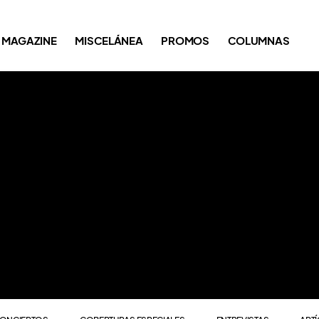
ONCIERTOS
COBERTURAS ESPECIALES
ENTREVISTAS
ART
MAGAZINE
MISCELÁNEA
PROMOS
COLUMNAS