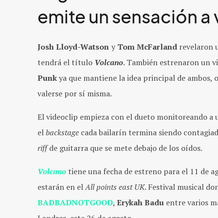
emite un sensación a 
Josh Lloyd-Watson
y
Tom McFarland
revelaron 
tendrá el título
Volcano
. También estrenaron un vi
Punk
ya que mantiene la idea principal de ambos, 
valerse por sí misma.
El videoclip empieza con el dueto monitoreando a 
el
backstage
cada bailarín termina siendo contagiad
riff
de guitarra que se mete debajo de los oídos.
Volcano
tiene una fecha de estreno para el 11 de a
estarán en el
All points east UK
. Festival musical d
BADBADNOTGOOD
,
Erykah Badu
entre varios m
Londres, este 26 de agosto.