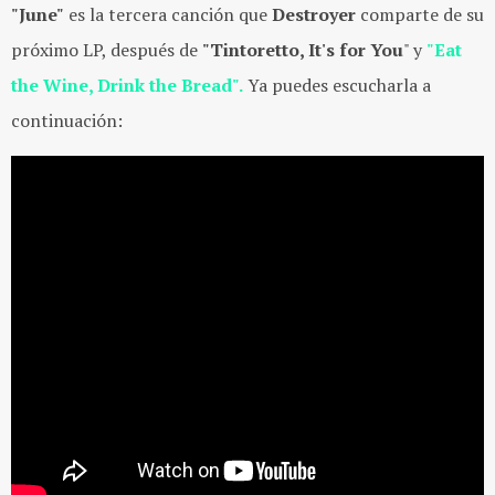
"June"
es la tercera canción que
Destroyer
comparte de su
próximo LP, después de
"Tintoretto, It's for You
" y
"Eat
the Wine, Drink the Bread".
Ya puedes escucharla a
continuación: