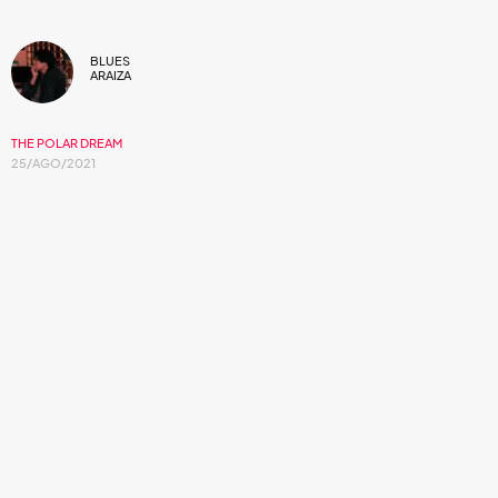
BLUES
ARAIZA
THE POLAR DREAM
25/AGO/2021
Un retrato de serenidad cambiante hecha
soundscape
.
La banda de rock instrumental con sede en Guadalajara ha
sorprendido con el estreno de su más reciente material
videográfico. Un viaje de lisergia contenida mezclando
frames
a blanco y negro que evolucionan hacia una paleta
de colores sobrios pero vibrantes, todo acompañado por