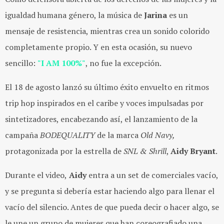
igualdad humana género, la música de
Jarina
es un
mensaje de resistencia, mientras crea un sonido colorido
completamente propio. Y en esta ocasión, su nuevo
sencillo:
"I AM 100%"
, no fue la excepción.
El 18 de agosto lanzó su último éxito envuelto en ritmos
trip hop inspirados en el caribe y voces impulsadas por
sintetizadores, encabezando así, el lanzamiento de la
campaña
BODEQUALITY
de la marca
Old Navy,
protagonizada por la estrella de
SNL & Shrill
,
Aidy Bryant
.
Durante el video,
Aidy
entra a un set de comerciales vacío,
y se pregunta si debería estar haciendo algo para llenar el
vacío del silencio. Antes de que pueda decir o hacer algo, se
le une un grupo de mujeres que han coreografiado una