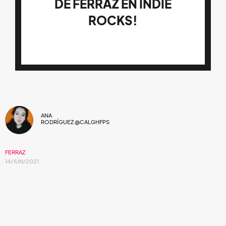
DE FERRAZ EN INDIE
ROCKS!
ANA
RODRÍGUEZ @CALGHFPS
FERRAZ
14/JUN/2021
¿Sin plan para mañana? Te invitamos a
sintonizar el live que ofrecerá el cantante