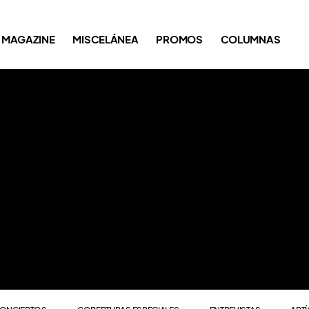
ONCIERTOS
COBERTURAS ESPECIALES
ENTREVISTAS
ART
MAGAZINE
MISCELÁNEA
PROMOS
COLUMNAS