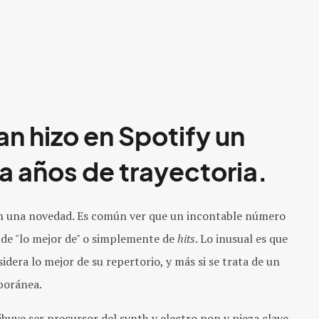
n hizo en Spotify un
a años de trayectoria.
son una novedad. Es común ver que un incontable número
 de "lo mejor de" o simplemente de
hits
. Lo inusual es que
sidera lo mejor de su repertorio, y más si se trata de un
poránea.
ibuye ser precursor del synth y electro pop y pieza clave