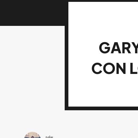
GARY
CON L
IVÁN