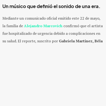
Un músico que definió el sonido de una era.
Mediante un comunicado oficial emitido este 22 de mayo,
la familia de
Alejandro Marcovich
confirmó que el artista
fue hospitalizado de urgencia debido a complicaciones en
su salud. El reporte, suscrito por
Gabriela Martínez, Béla
y
Diego Marcovich Martínez
, indica que el guitarrista
permanece en coma dentro del área de terapia intensiva
con un pronóstico reservado.
El incidente ocurrió la noche del martes
19 de mayo
,
cuando el ex integrante de
Caifanes
sufrió un derrame
cerebral que requirió atención médica inmediata.
Actualmente,
Marcovich
se encuentra bajo el cuidado de
especialistas y acompañado por sus seres queridos. Aunque