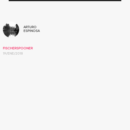
ARTURO
ESPINOSA
FISCHERSPOONER
19/ENE/2018
Foto YouTube
El dúo neoyorquino de electroclash
compartió un nuevo tema acompañado de
un material audiovisual.
Warren Fischer
y
Casey Spooner
son los encargados de la