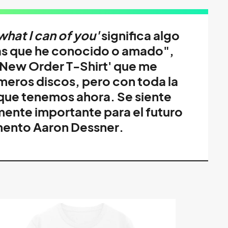
what I can of you'
significa algo
as que he conocido o amado",
New Order T-Shirt'
que me
meros discos, pero con toda la
que tenemos ahora. Se siente
ente importante para el futuro
mento
Aaron Dessner
.