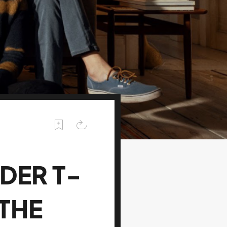
DER T-
 THE