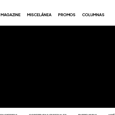
ONCIERTOS
COBERTURAS ESPECIALES
ENTREVISTAS
ART
MAGAZINE
MISCELÁNEA
PROMOS
COLUMNAS