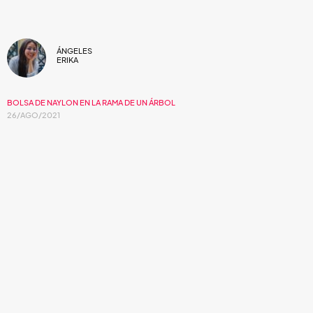
ÁNGELES
ERIKA
BOLSA DE NAYLON EN LA RAMA DE UN ÁRBOL
26/AGO/2021
Entre el rock alternativo, el jazz
experimental y la canción, está Bolsa de
naylon en la rama de un árbol
.
Música que te hace pensar en
VHS,
granito en la imagen y
colores iridiscentes, una extraña mezcla de sonidos y vista
desde los ojos de la ecléctica banda, llega el tercer disco de