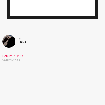
YU
HANA
MASSIVE ATTACK
14/NOV/2025
Una noticia muy esperada.
Massive Attack
, los indiscutibles pioneros del trip hop,
están generando gran expectativa entre sus seguidores