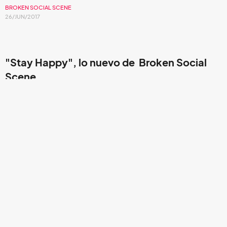
BROKEN SOCIAL SCENE
26/JUN/2017
"Stay Happy",
lo nuevo de
Broken Social
Scene.
La agrupación
Broken Social Scene
lanzó
"Stay
Happy"
,
tema que formará parte de su próxima
producción discográfica
Hug of Thunder
,
a estrenarse este
7 de julio por medio de
City Slang/Arts & Crafts
.
"Stay Happy"
es el
track
numero cinco, y fue estrenado en
vivo durante una pequeña presentación que ofrecieron en
Los Ángeles para la radiodifusora
KCRW
.
La canción de
cuatro minutos inicia con unos coros que dan paso a las