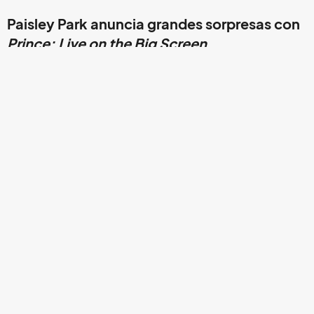
Paisley Park anuncia grandes sorpresas con
Prince: Live on the Big Screen
.
Pronto se cumplirán dos años de la partida del músico de
Minnesota, sin embargo desde su muerte, a principios del
2016, los tributos y eventos en su honor no han cesado.
Esta mañana la organización encargada del Paisley Park
Studios
,
hogar y estudio de grabación de la estrella
estadounidense, ha anunciado un evento donde buscarán
recrear la experiencia de unos de sus conciertos.
La actividad fue nombrada como
Prince: Live on the Big
Screen
y tendrá lugar en la mansión del interprete en su
ciudad natal, Minneapolis, el día de su aniversario luctuoso