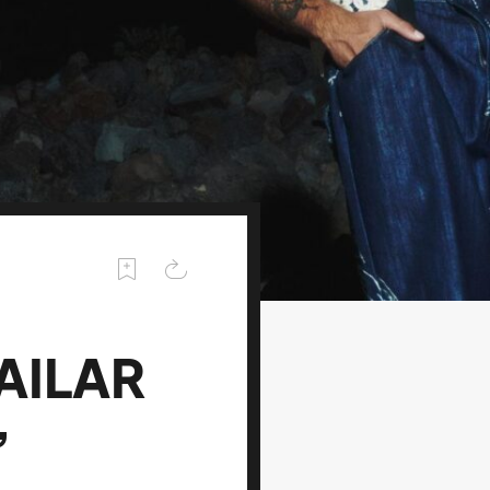
BAILAR
”