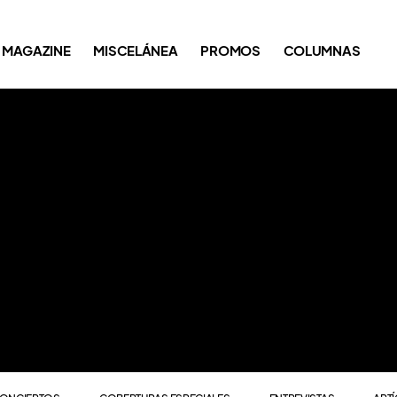
ONCIERTOS
COBERTURAS ESPECIALES
ENTREVISTAS
ART
MAGAZINE
MISCELÁNEA
PROMOS
COLUMNAS