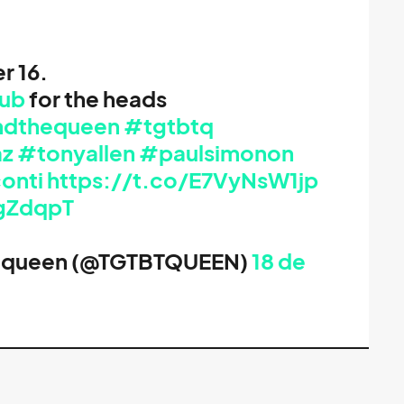
r 16.
lub
for the heads
ndthequeen
#tgtbtq
az
#tonyallen
#paulsimonon
onti
https://t.co/E7VyNsW1jp
igZdqpT
equeen (@TGTBTQUEEN)
18 de