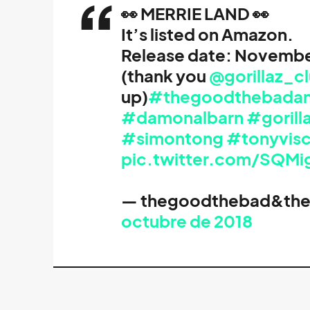
👀 MERRIE LAND 👀
It’s listed on Amazon.
Release date: Novembe
(thank you
@gorillaz_c
up)
#thegoodthebada
#damonalbarn
#gorill
#simontong
#tonyvisc
pic.twitter.com/SQM
— thegoodthebad&th
octubre de 2018