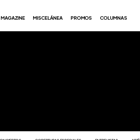
ONCIERTOS
COBERTURAS ESPECIALES
ENTREVISTAS
ART
MAGAZINE
MISCELÁNEA
PROMOS
COLUMNAS